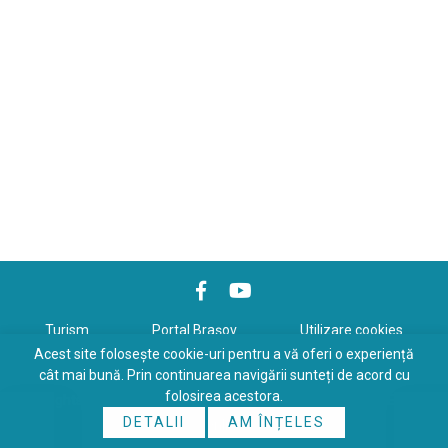
Turism
Portal Braşov
Utilizare cookies
Acest site folosește cookie-uri pentru a vă oferi o experiență
Politică de confidenţialitate
cât mai bună. Prin continuarea navigării sunteți de acord cu
folosirea acestora.
Copyrights © 2026 All Rights Reserved. Powered by
WDS
&
Expert-
DETALII
AM ÎNȚELES
Online