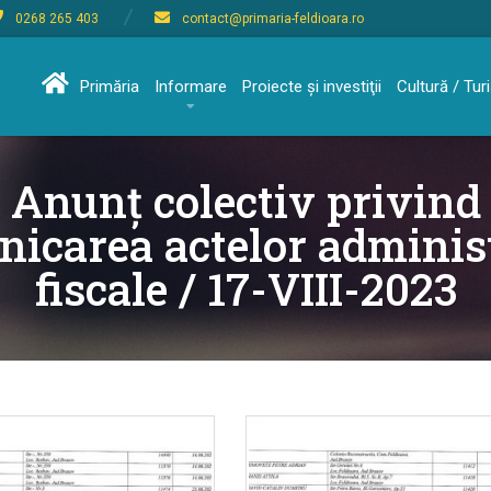
0268 265 403
contact@primaria-feldioara.ro
Primăria
Informare
Proiecte şi investiţii
Cultură / Tu
Anunț colectiv privind
icarea actelor adminis
fiscale / 17-VIII-2023