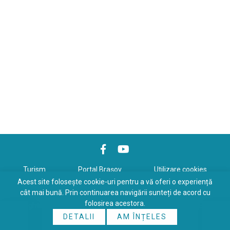
Turism
Portal Braşov
Utilizare cookies
Acest site folosește cookie-uri pentru a vă oferi o experiență
Politică de confidenţialitate
cât mai bună. Prin continuarea navigării sunteți de acord cu
folosirea acestora.
Copyrights © 2026 All Rights Reserved. Powered by
WDS
&
Expert-
DETALII
AM ÎNȚELES
Online