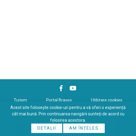
Turism
Portal Braşov
Utilizare cookies
Acest site folosește cookie-uri pentru a vă oferi o experiență
Politică de confidenţialitate
cât mai bună. Prin continuarea navigării sunteți de acord cu
folosirea acestora.
Copyrights © 2026 All Rights Reserved. Powered by
WDS
&
Expert-
DETALII
AM ÎNȚELES
Online