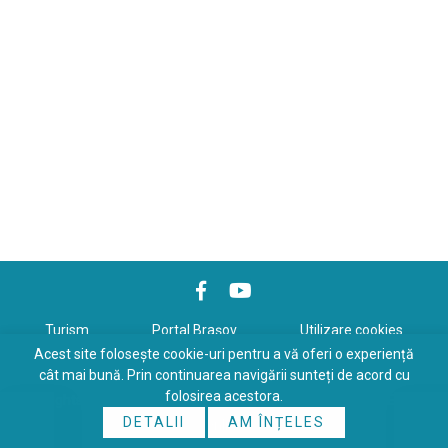
Turism
Portal Braşov
Utilizare cookies
Acest site folosește cookie-uri pentru a vă oferi o experiență
Politică de confidenţialitate
cât mai bună. Prin continuarea navigării sunteți de acord cu
folosirea acestora.
Copyrights © 2026 All Rights Reserved. Powered by
WDS
&
Expert-
DETALII
AM ÎNȚELES
Online