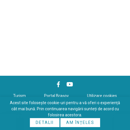
Turism
Portal Braşov
Utilizare cookies
Acest site folosește cookie-uri pentru a vă oferi o experiență
Politică de confidenţialitate
cât mai bună. Prin continuarea navigării sunteți de acord cu
folosirea acestora.
Copyrights © 2026 All Rights Reserved. Powered by
WDS
&
Expert-
DETALII
AM ÎNȚELES
Online