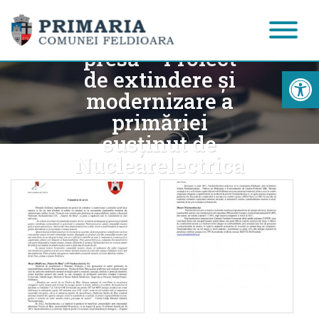
Comunicat de
presă – Proiect
Acc
de extindere și
modernizare a
primăriei
susținut de
Nuclearelectrica