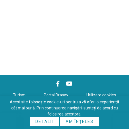
Turism
Portal Braşov
Utilizare cookies
Acest site folosește cookie-uri pentru a vă oferi o experiență
Politică de confidenţialitate
cât mai bună. Prin continuarea navigării sunteți de acord cu
folosirea acestora.
Copyrights © 2026 All Rights Reserved. Powered by
WDS
&
Expert-
DETALII
AM ÎNȚELES
Online