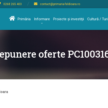
0268 265 403
contact@primaria-feldioara.ro
Primăria
Informare
Proiecte şi investiţii
Cultură / Tu
epunere oferte PC10031
ioara