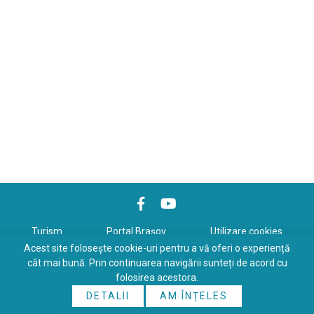
Turism
Portal Braşov
Utilizare cookies
Acest site folosește cookie-uri pentru a vă oferi o experiență
Politică de confidenţialitate
cât mai bună. Prin continuarea navigării sunteți de acord cu
folosirea acestora.
Copyrights © 2026 All Rights Reserved. Powered by
WDS
&
Expert-
DETALII
AM ÎNȚELES
Online