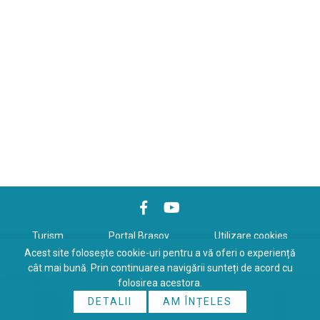
Turism
Portal Braşov
Utilizare cookies
Acest site folosește cookie-uri pentru a vă oferi o experiență
Politică de confidenţialitate
cât mai bună. Prin continuarea navigării sunteți de acord cu
folosirea acestora.
Copyrights © 2026 All Rights Reserved. Powered by
WDS
&
Expert-
DETALII
AM ÎNȚELES
Online