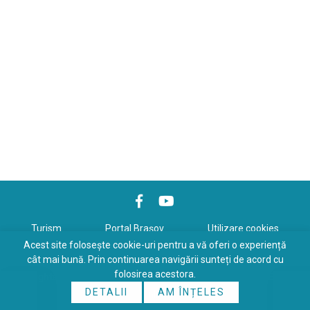
Turism
Portal Braşov
Utilizare cookies
Acest site folosește cookie-uri pentru a vă oferi o experiență
Politică de confidenţialitate
cât mai bună. Prin continuarea navigării sunteți de acord cu
folosirea acestora.
Copyrights © 2026 All Rights Reserved. Powered by
WDS
&
Expert-
DETALII
AM ÎNȚELES
Online