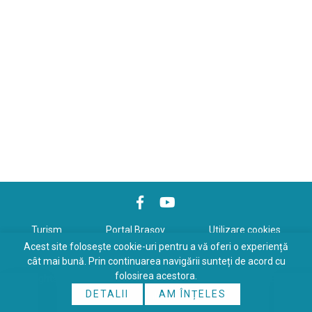
Turism
Portal Braşov
Utilizare cookies
Acest site folosește cookie-uri pentru a vă oferi o experiență
Politică de confidenţialitate
cât mai bună. Prin continuarea navigării sunteți de acord cu
folosirea acestora.
Copyrights © 2026 All Rights Reserved. Powered by
WDS
&
Expert-
DETALII
AM ÎNȚELES
Online