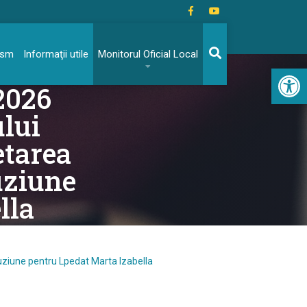
rism
Informaţii utile
Monitorul Oficial Local
Acc
.2026
ului
etarea
uziune
lla
cluziune pentru Lpedat Marta Izabella