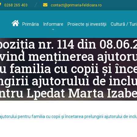
0268 265 403
contact@primaria-feldioara.ro
Primăria
Informare
Proiecte şi investiţii
Cultură / Tu
oziția nr. 114 din 08.06
vind menținerea ajutor
u familia cu copii și înc
ngirii ajutorului de incl
ntru Lpedat Marta Izabe
jutorului pentru familia cu copii și încetarea prelungirii ajutorului de in