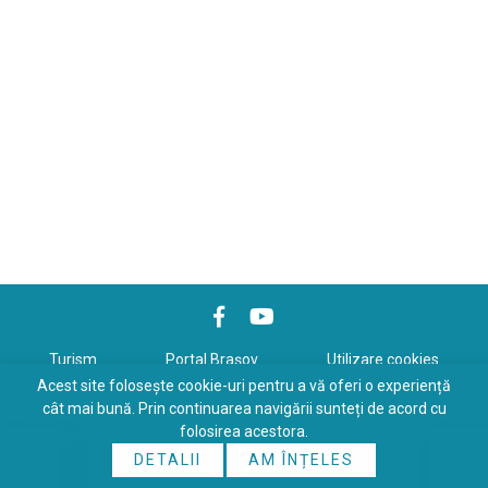
Turism
Portal Braşov
Utilizare cookies
Acest site folosește cookie-uri pentru a vă oferi o experiență
Politică de confidenţialitate
cât mai bună. Prin continuarea navigării sunteți de acord cu
folosirea acestora.
Copyrights © 2026 All Rights Reserved. Powered by
WDS
&
Expert-
DETALII
AM ÎNȚELES
Online