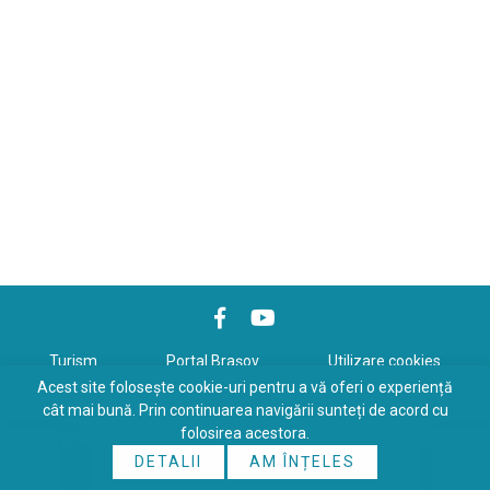
Turism
Portal Braşov
Utilizare cookies
Acest site folosește cookie-uri pentru a vă oferi o experiență
Politică de confidenţialitate
cât mai bună. Prin continuarea navigării sunteți de acord cu
folosirea acestora.
Copyrights © 2026 All Rights Reserved. Powered by
WDS
&
Expert-
DETALII
AM ÎNȚELES
Online