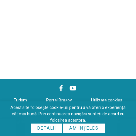
Turism
Portal Braşov
Utilizare cookies
Acest site folosește cookie-uri pentru a vă oferi o experiență
Politică de confidenţialitate
cât mai bună. Prin continuarea navigării sunteți de acord cu
folosirea acestora.
Copyrights © 2026 All Rights Reserved. Powered by
WDS
&
Expert-
DETALII
AM ÎNȚELES
Online