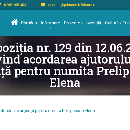
0268 265 403
contact@primaria-feldioara.ro
Primăria
Informare
Proiecte şi investiţii
Cultură / Tu
oziția nr. 129 din 12.06
vind acordarea ajutorulu
ță pentru numita Preli
Elena
ajutorului de urgență pentru numita Prelipceanu Elena