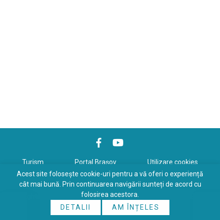
Turism
Portal Braşov
Utilizare cookies
Acest site folosește cookie-uri pentru a vă oferi o experiență
Politică de confidenţialitate
cât mai bună. Prin continuarea navigării sunteți de acord cu
folosirea acestora.
Copyrights © 2026 All Rights Reserved. Powered by
WDS
&
Expert-
DETALII
AM ÎNȚELES
Online