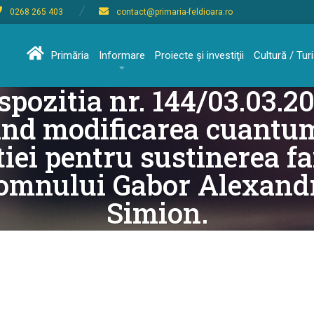
0268 265 403
contact@primaria-feldioara.ro
Primăria
Informare
Proiecte şi investiţii
Cultură / Tu
spozitia nr. 144/03.03.2
ind modificarea cuantu
tiei pentru sustinerea fa
omnului Gabor Alexand
Simion.