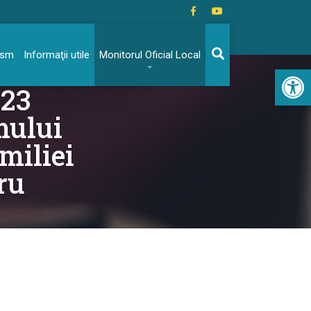
rism
Informaţii utile
Monitorul Oficial Local
Acc
023
mului
miliei
ru