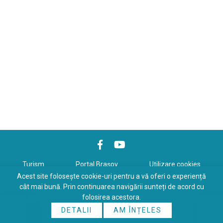
Turism
Portal Braşov
Utilizare cookies
Acest site folosește cookie-uri pentru a vă oferi o experiență
Politică de confidenţialitate
cât mai bună. Prin continuarea navigării sunteți de acord cu
folosirea acestora.
Copyrights © 2026 All Rights Reserved. Powered by
WDS
&
Expert-
DETALII
AM ÎNȚELES
Online