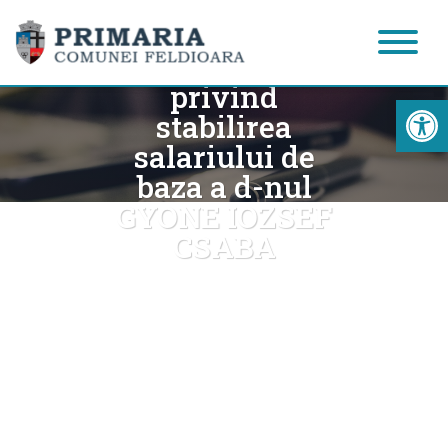
Dispozitia
nr.15/09.01.2023
privind
Acc
stabilirea
salariului de
baza a d-nul
GYONE IOZSEF
CSABA