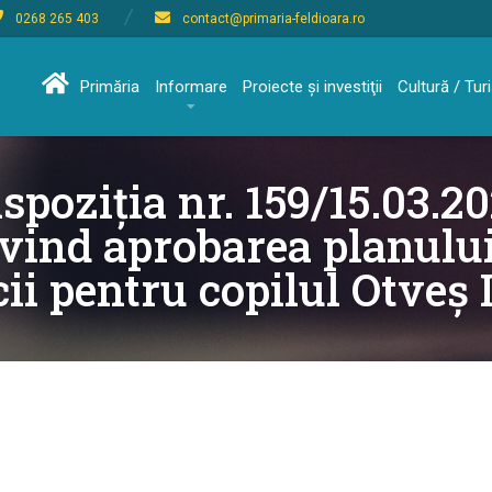
0268 265 403
contact@primaria-feldioara.ro
Primăria
Informare
Proiecte şi investiţii
Cultură / Tu
spoziția nr. 159/15.03.2
ivind aprobarea planului
cii pentru copilul Otveș 