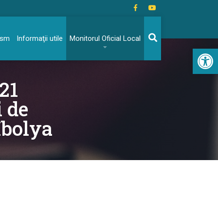
rism
Informaţii utile
Monitorul Oficial Local
Acc
021
 de
Ibolya