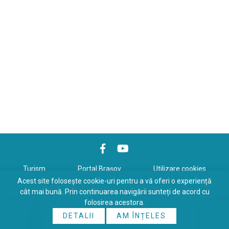
Turism
Portal Braşov
Utilizare cookies
Acest site folosește cookie-uri pentru a vă oferi o experiență
Politică de confidenţialitate
cât mai bună. Prin continuarea navigării sunteți de acord cu
folosirea acestora.
Copyrights © 2026 All Rights Reserved. Powered by
WDS
&
Expert-
DETALII
AM ÎNȚELES
Online