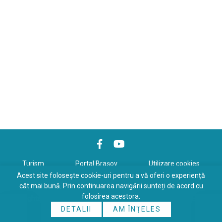
Turism
Portal Braşov
Utilizare cookies
Acest site folosește cookie-uri pentru a vă oferi o experiență
Politică de confidenţialitate
cât mai bună. Prin continuarea navigării sunteți de acord cu
folosirea acestora.
Copyrights © 2026 All Rights Reserved. Powered by
WDS
&
Expert-
DETALII
AM ÎNȚELES
Online