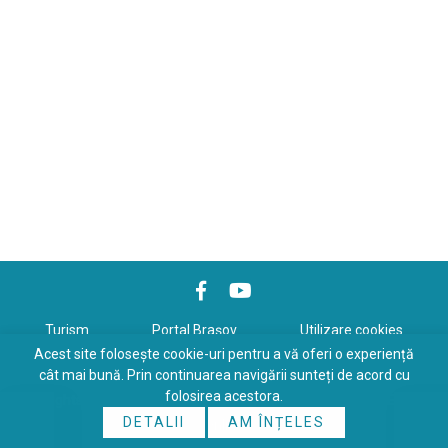
Turism
Portal Braşov
Utilizare cookies
Acest site folosește cookie-uri pentru a vă oferi o experiență
Politică de confidenţialitate
cât mai bună. Prin continuarea navigării sunteți de acord cu
folosirea acestora.
Copyrights © 2026 All Rights Reserved. Powered by
WDS
&
Expert-
DETALII
AM ÎNȚELES
Online