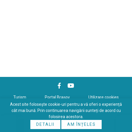
Turism
Portal Braşov
Utilizare cookies
Acest site folosește cookie-uri pentru a vă oferi o experiență
Politică de confidenţialitate
cât mai bună. Prin continuarea navigării sunteți de acord cu
folosirea acestora.
Copyrights © 2026 All Rights Reserved. Powered by
WDS
&
Expert-
DETALII
AM ÎNȚELES
Online