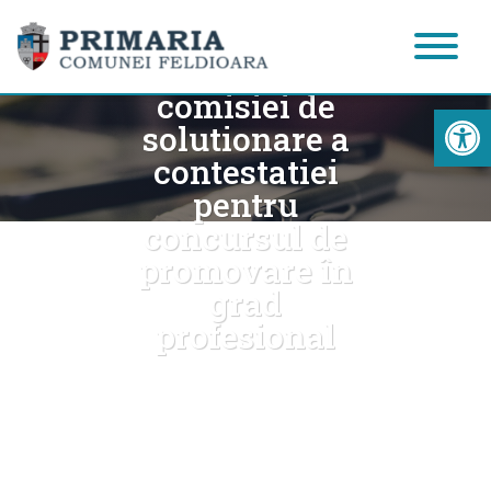
201/12.04.2021
privind
constituirea
comisiei de
Acc
solutionare a
contestatiei
pentru
concursul de
promovare în
grad
profesional