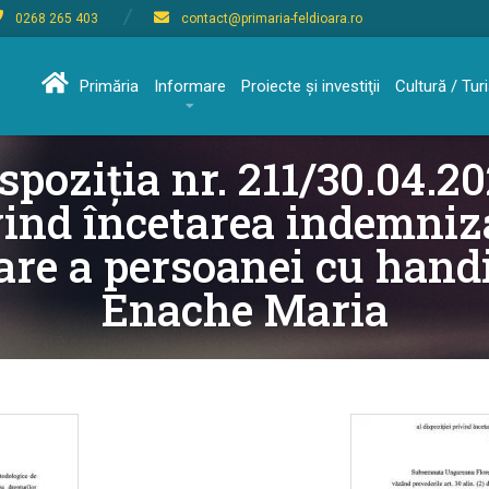
0268 265 403
contact@primaria-feldioara.ro
Primăria
Informare
Proiecte şi investiţii
Cultură / Tu
spoziția nr. 211/30.04.2
vind încetarea indemniza
are a persoanei cu hand
Enache Maria