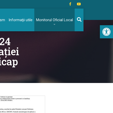
rism
Informaţii utile
Monitorul Oficial Local
Acc
024
ției
icap