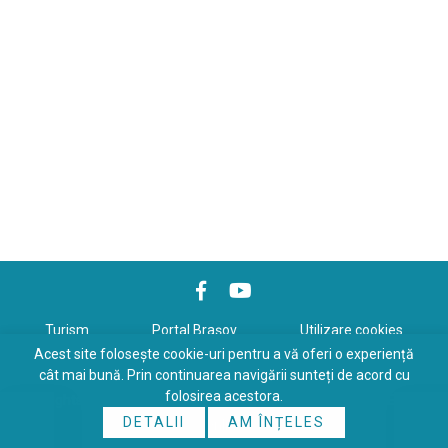
Turism
Portal Braşov
Utilizare cookies
Acest site folosește cookie-uri pentru a vă oferi o experiență
Politică de confidenţialitate
cât mai bună. Prin continuarea navigării sunteți de acord cu
folosirea acestora.
Copyrights © 2026 All Rights Reserved. Powered by
WDS
&
Expert-
DETALII
AM ÎNȚELES
Online