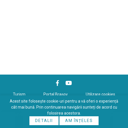
Turism
Portal Braşov
Utilizare cookies
Acest site folosește cookie-uri pentru a vă oferi o experiență
Politică de confidenţialitate
cât mai bună. Prin continuarea navigării sunteți de acord cu
folosirea acestora.
Copyrights © 2026 All Rights Reserved. Powered by
WDS
&
Expert-
DETALII
AM ÎNȚELES
Online