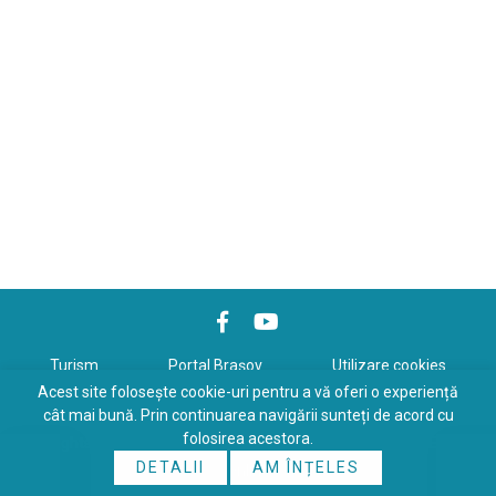
Turism
Portal Braşov
Utilizare cookies
Acest site folosește cookie-uri pentru a vă oferi o experiență
Politică de confidenţialitate
cât mai bună. Prin continuarea navigării sunteți de acord cu
folosirea acestora.
Copyrights © 2026 All Rights Reserved. Powered by
WDS
&
Expert-
DETALII
AM ÎNȚELES
Online