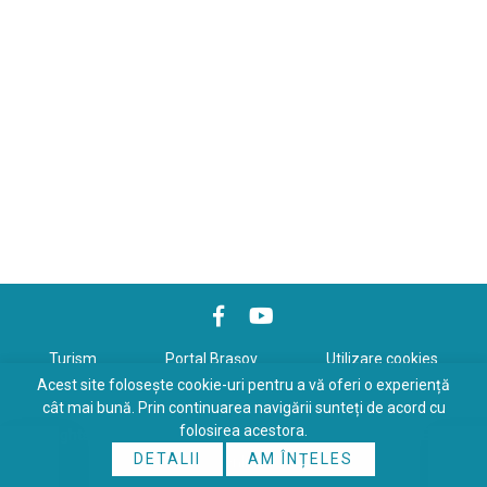
Turism
Portal Braşov
Utilizare cookies
Acest site folosește cookie-uri pentru a vă oferi o experiență
Politică de confidenţialitate
cât mai bună. Prin continuarea navigării sunteți de acord cu
folosirea acestora.
Copyrights © 2026 All Rights Reserved. Powered by
WDS
&
Expert-
DETALII
AM ÎNȚELES
Online