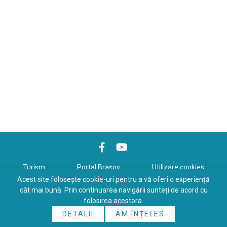
Turism
Portal Braşov
Utilizare cookies
Acest site folosește cookie-uri pentru a vă oferi o experiență
Politică de confidenţialitate
cât mai bună. Prin continuarea navigării sunteți de acord cu
folosirea acestora.
Copyrights © 2026 All Rights Reserved. Powered by
WDS
&
Expert-
DETALII
AM ÎNȚELES
Online