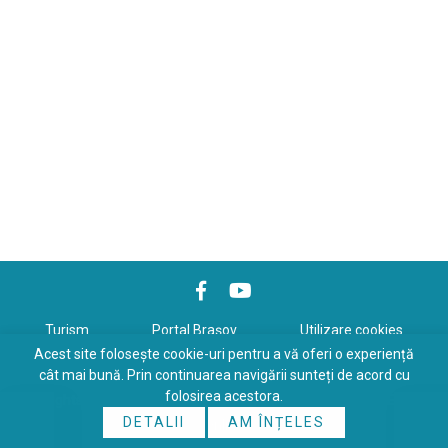
Turism
Portal Braşov
Utilizare cookies
Acest site folosește cookie-uri pentru a vă oferi o experiență
Politică de confidenţialitate
cât mai bună. Prin continuarea navigării sunteți de acord cu
folosirea acestora.
Copyrights © 2026 All Rights Reserved. Powered by
WDS
&
Expert-
DETALII
AM ÎNȚELES
Online