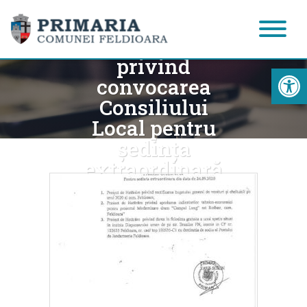
Dispoziția nr.
245/21.09.2020
privind
Acc
convocarea
Consiliului
Local pentru
ședința
extraordinară