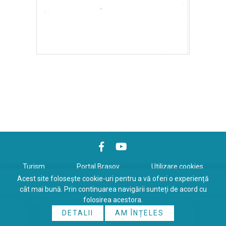
Turism
Portal Braşov
Utilizare cookies
Acest site folosește cookie-uri pentru a vă oferi o experiență
Politică de confidenţialitate
cât mai bună. Prin continuarea navigării sunteți de acord cu
folosirea acestora.
Copyrights © 2026 All Rights Reserved. Powered by
WDS
&
Expert-
DETALII
AM ÎNȚELES
Online