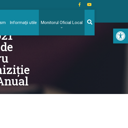
rism
Informaţii utile
Monitorul Oficial Local
Acc
021
 de
ru
iziție
 Anual