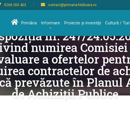
0268 265 403
contact@primaria-feldioara.ro
Primăria
Informare
Proiecte şi investiţii
Cultură / Tu
spoziția nr. 247/24.05.2
ivind numirea Comisiei
valuare a ofertelor pent
uirea contractelor de ach
că prevăzute în Planul
de Achiziții Publice