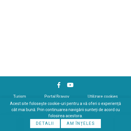
Turism
Portal Braşov
Utilizare cookies
Acest site folosește cookie-uri pentru a vă oferi o experiență
Politică de confidenţialitate
cât mai bună. Prin continuarea navigării sunteți de acord cu
folosirea acestora.
Copyrights © 2026 All Rights Reserved. Powered by
WDS
&
Expert-
DETALII
AM ÎNȚELES
Online