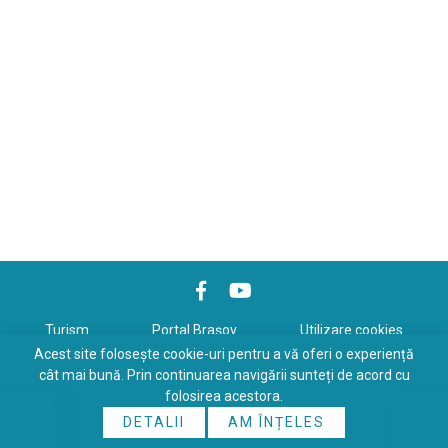
Turism
Portal Braşov
Utilizare cookies
Acest site folosește cookie-uri pentru a vă oferi o experiență
Politică de confidenţialitate
cât mai bună. Prin continuarea navigării sunteți de acord cu
folosirea acestora.
Copyrights © 2026 All Rights Reserved. Powered by
WDS
&
Expert-
DETALII
AM ÎNȚELES
Online