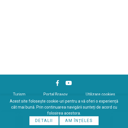
Turism
Portal Braşov
Utilizare cookies
Acest site folosește cookie-uri pentru a vă oferi o experiență
Politică de confidenţialitate
cât mai bună. Prin continuarea navigării sunteți de acord cu
folosirea acestora.
Copyrights © 2026 All Rights Reserved. Powered by
WDS
&
Expert-
DETALII
AM ÎNȚELES
Online