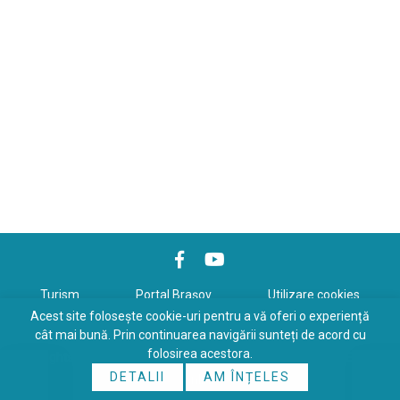
Turism
Portal Braşov
Utilizare cookies
Acest site folosește cookie-uri pentru a vă oferi o experiență
Politică de confidenţialitate
cât mai bună. Prin continuarea navigării sunteți de acord cu
folosirea acestora.
Copyrights © 2026 All Rights Reserved. Powered by
WDS
&
Expert-
DETALII
AM ÎNȚELES
Online