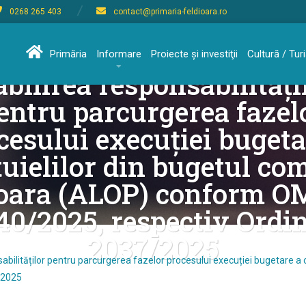
0268 265 403
contact@primaria-feldioara.ro
ziția nr. 27/23.01.2026 p
Primăria
Informare
Proiecte şi investiţii
Cultură / Tu
abilirea responsabilități
entru parcurgerea fazel
cesului execuției bugeta
tuielilor din bugetul co
ioara (ALOP) conform OM
40/2025, respectiv Ordi
2037/2025
nsabilităților pentru parcurgerea fazelor procesului execuției bugetare a
/2025