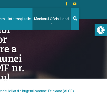
rivind
rism
Informaţii utile
Monitorul Oficial Local
Acc
lor
or
re a
munei
F nr.
nul
 cheltuielilor din bugetul comunei Feldioara (ALOP)