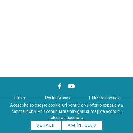
Turism
Portal Braşov
Utilizare cookies
Acest site folosește cookie-uri pentru a vă oferi o experiență
Politică de confidenţialitate
cât mai bună. Prin continuarea navigării sunteți de acord cu
folosirea acestora.
Copyrights © 2026 All Rights Reserved. Powered by
WDS
&
Expert-
DETALII
AM ÎNȚELES
Online