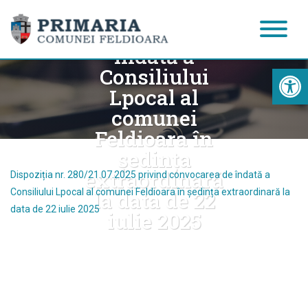
privind
convocarea de
îndată a
Acc
Consiliului
Lpocal al
comunei
Feldioara în
ședința
extraordinară
Dispoziția nr. 280/21.07.2025 privind convocarea de îndată a
Consiliului Lpocal al comunei Feldioara în ședința extraordinară la
la data de 22
data de 22 iulie 2025
iulie 2025