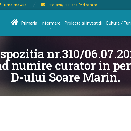
0268 265 403
contact@primaria-feldioara.ro
Primăria
Informare
Proiecte şi investiţii
Cultură / Tu
spozitia nr.310/06.07.2
nd numire curator in pe
D-ului Soare Marin.