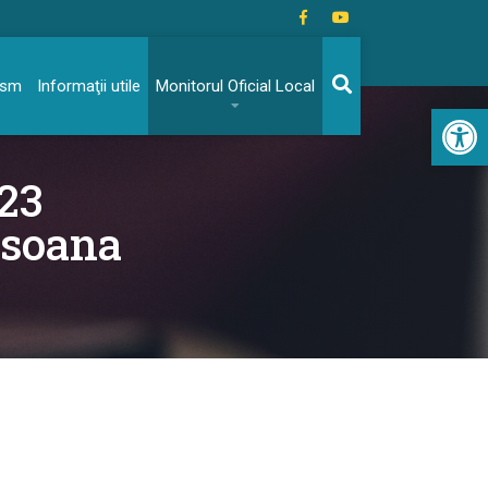
rism
Informaţii utile
Monitorul Oficial Local
Acc
023
rsoana