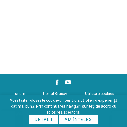
Turism
Portal Braşov
Utilizare cookies
Acest site folosește cookie-uri pentru a vă oferi o experiență
Politică de confidenţialitate
cât mai bună. Prin continuarea navigării sunteți de acord cu
folosirea acestora.
Copyrights © 2026 All Rights Reserved. Powered by
WDS
&
Expert-
DETALII
AM ÎNȚELES
Online