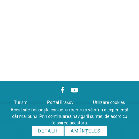
Turism
Portal Braşov
Utilizare cookies
Acest site folosește cookie-uri pentru a vă oferi o experiență
Politică de confidenţialitate
cât mai bună. Prin continuarea navigării sunteți de acord cu
folosirea acestora.
Copyrights © 2026 All Rights Reserved. Powered by
WDS
&
Expert-
DETALII
AM ÎNȚELES
Online