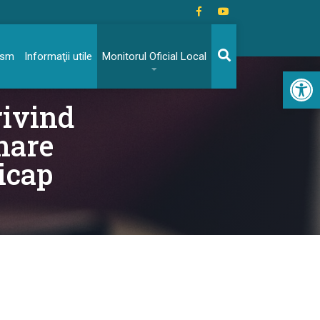
rism
Informaţii utile
Monitorul Oficial Local
Acc
rivind
nare
icap