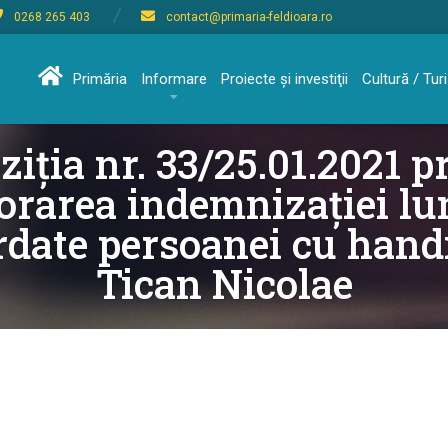
0268 265 403
contact@primaria-feldioara.ro
Primăria
Informare
Proiecte şi investiţii
Cultură / Tu
ziția nr. 33/25.01.2021 p
orarea indemnizației lu
rdate persoanei cu hand
Tican Nicolae