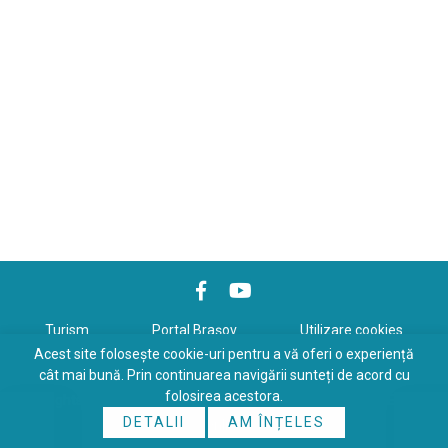
Turism
Portal Braşov
Utilizare cookies
Acest site folosește cookie-uri pentru a vă oferi o experiență
Politică de confidenţialitate
cât mai bună. Prin continuarea navigării sunteți de acord cu
folosirea acestora.
Copyrights © 2026 All Rights Reserved. Powered by
WDS
&
Expert-
DETALII
AM ÎNȚELES
Online