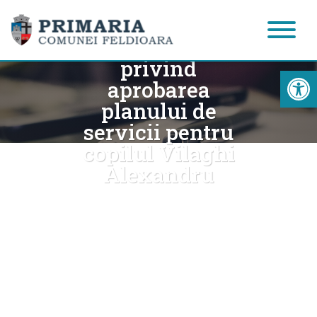
Dispoziția nr.
338/27.08.2021
privind
Acc
aprobarea
planului de
servicii pentru
copilul Vilaghi
Alexandru