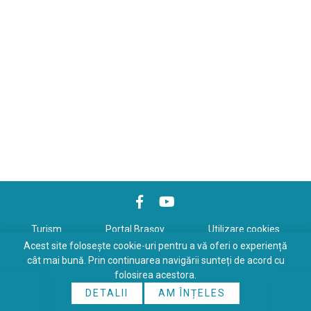
Turism
Portal Braşov
Utilizare cookies
Acest site folosește cookie-uri pentru a vă oferi o experiență
Politică de confidenţialitate
cât mai bună. Prin continuarea navigării sunteți de acord cu
folosirea acestora.
Copyrights © 2026 All Rights Reserved. Powered by
WDS
&
Expert-
DETALII
AM ÎNȚELES
Online