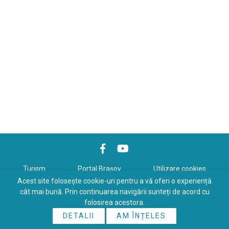
Turism
Portal Braşov
Utilizare cookies
Acest site folosește cookie-uri pentru a vă oferi o experiență
Politică de confidenţialitate
cât mai bună. Prin continuarea navigării sunteți de acord cu
folosirea acestora.
Copyrights © 2026 All Rights Reserved. Powered by
WDS
&
Expert-
DETALII
AM ÎNȚELES
Online