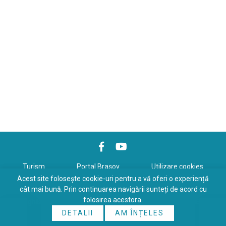
Turism
Portal Braşov
Utilizare cookies
Acest site folosește cookie-uri pentru a vă oferi o experiență
Politică de confidenţialitate
cât mai bună. Prin continuarea navigării sunteți de acord cu
folosirea acestora.
Copyrights © 2026 All Rights Reserved. Powered by
WDS
&
Expert-
DETALII
AM ÎNȚELES
Online