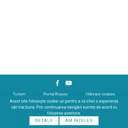
Turism
Portal Braşov
Utilizare cookies
Acest site folosește cookie-uri pentru a vă oferi o experiență
Politică de confidenţialitate
cât mai bună. Prin continuarea navigării sunteți de acord cu
folosirea acestora.
Copyrights © 2026 All Rights Reserved. Powered by
WDS
&
Expert-
DETALII
AM ÎNȚELES
Online